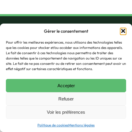
Gérer le consentement
4 Boulevard Robert Maurice
Pour offrir les meilleures expériences, nous utilisons des technologies telles
42100 Saint-Étienne
que les cookies pour stocker et/ou accéder aux informations des appareils.
07 86 40 29 98
Le fait de consentir à ces technologies nous permettra de traiter des
amitie.nature42@gmail.com
données telles que le comportement de navigation ou les ID uniques sur ce
Historique
site. Le fait de ne pas consentir ou de retirer son consentement peut avoir un
Albums photo
effet négatif sur certaines caractéristiques et fonctions.
Mentions légales
Nous rejoindre
Contact
Accepter
Politique de cookies (UE)
Refuser
Télécharger le programme
Voir les préférences
© Copyright
Amitié Nature Saint-Étienne
Politique de cookies
Mentions légales
Création