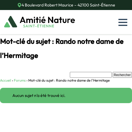
Skip
4 Boulevard Robert Maurice – 42100 Saint-Étienne
to
content
Mot-clé du sujet : Rando notre dame de
l’Hermitage
Accueil
›
Forums
›
Mot-clé du sujet : Rando notre dame de l'Hermitage
Aucun sujet n’a été trouvé ici.