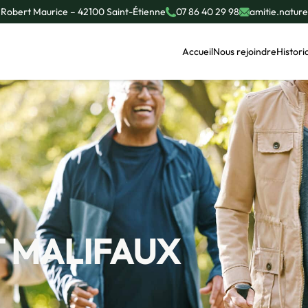
 Robert Maurice – 42100 Saint-Étienne
07 86 40 29 98
amitie.natur
Accueil
Nous rejoindre
Histori
T MALIFAUX