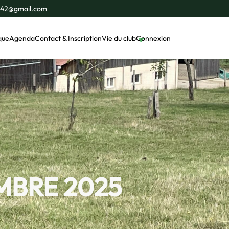
e42@gmail.com
que
Agenda
Contact & Inscription
Vie du club
Connexion
MBRE 2025