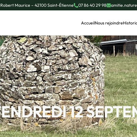
 Robert Maurice – 42100 Saint-Étienne
07 86 40 29 98
amitie.natur
Accueil
Nous rejoindre
Histori
ENDREDI 12 SEPTE